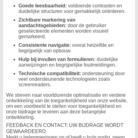
Goede leesbaarheid:
voldoende contrasten en
duidelijke structuren voor gemakkelijk oriënteren.
Zichtbare markering van
aandachtsgebieden:
door de gebruiker
geselecteerde elementen worden visueel
gemarkeerd.
Consistente navigatie:
overal hetzelfde en
begrijpelijk van opbouw.
Hulp bij invullen van formulieren:
duidelijke
aanwijzingen en begrijpelijke foutmeldingen.
Technische compatibiliteit:
ondersteuning door
veel ondersteunende technologieën zoals
screenreaders.
We streven naar voortdurende optimalisatie en verdere
ontwikkeling van de toegankelijkheid van onze website,
om een voorbeeld te stellen voor toegankelijkheid en
onze bijdrage te leveren aan deze belangrijke
ontwikkeling.
FEEDBACK EN CONTACT: UW BIJDRAGE WORDT
GEWAARDEERD
Merkt u belemmeringen op of heeft u hulp nodig, neem